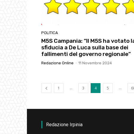
POLITICA
M5S Campania: “Il M5S ha votato l
sfiducia a De Luca sulla base dei
fallimenti del governo regionale”
Redazione Online
-
11 Novembre 2024
...
...
1
3
4
5
6
Redazione Irpinia