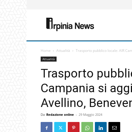
Home
Attualità
Trasporto pubblico locale: AIR Camp
Attualità
Trasporto pubbli
Campania si aggiu
Avellino, Beneve
Da
Redazione online
-
29 Maggio 2024