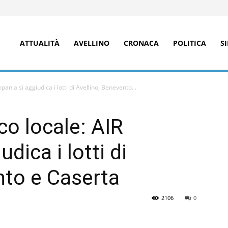
ATTUALITÀ
AVELLINO
CRONACA
POLITICA
S
ania si aggiudica i lotti di Avellino, Benevento...
co locale: AIR
dica i lotti di
nto e Caserta
2106
0