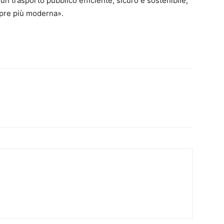
un trasporto pubblico efficiente, sicuro e sostenibile,
mpre più moderna».