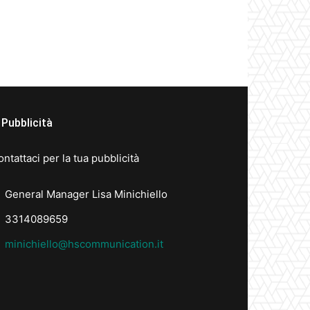
Pubblicità
ntattaci per la tua pubblicità
General Manager Lisa Minichiello
3314089659
minichiello@hscommunication.it