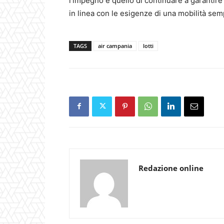
l’impegno è quello di continuare a garantire 
in linea con le esigenze di una mobilità se
TAGS
air campania
lotti
Redazione online