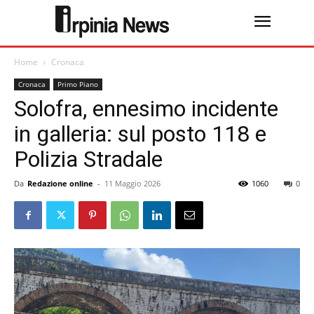
Home
Cronaca
Cronaca
Primo Piano
Solofra, ennesimo incidente
in galleria: sul posto 118 e
Polizia Stradale
Da
Redazione online
-
11 Maggio 2026
1060
0