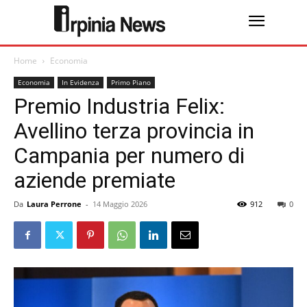
Home
Economia
Economia
In Evidenza
Primo Piano
Premio Industria Felix:
Avellino terza provincia in
Campania per numero di
aziende premiate
Da
Laura Perrone
-
14 Maggio 2026
912
0