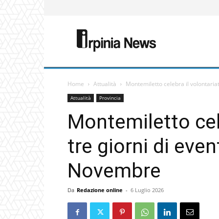
Home
Attualità
Montemiletto celebra il volontariat
Attualità
Provincia
Montemiletto cele
tre giorni di even
Novembre
Da
Redazione online
-
6 Luglio 2026