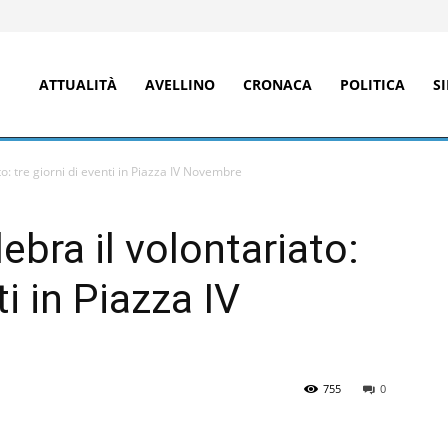
ATTUALITÀ
AVELLINO
CRONACA
POLITICA
S
o: tre giorni di eventi in Piazza IV Novembre
bra il volontariato:
ti in Piazza IV
755
0