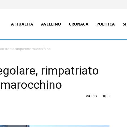
ATTUALITÀ
AVELLINO
CRONACA
POLITICA
S
iato trentacinquenne marocchino
egolare, rimpatriato
 marocchino
913
0