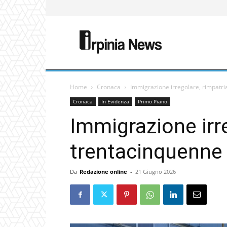
Home
Cronaca
Immigrazione irregolare, rimpatr
Cronaca
In Evidenza
Primo Piano
Immigrazione irr
trentacinquenne
Da
Redazione online
-
21 Giugno 2026