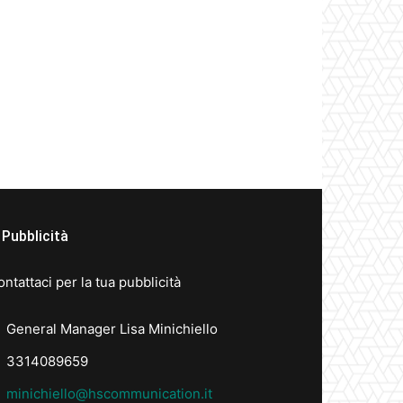
Pubblicità
ntattaci per la tua pubblicità
General Manager Lisa Minichiello
3314089659
minichiello@hscommunication.it