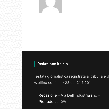
Redazione Irpinia
Testata giornalistica registrata al tribunale d
Avellino con il n. 422 del 21.5.2014
Redazione – Via Dell’Industria snc –
Pietradefusi (AV)