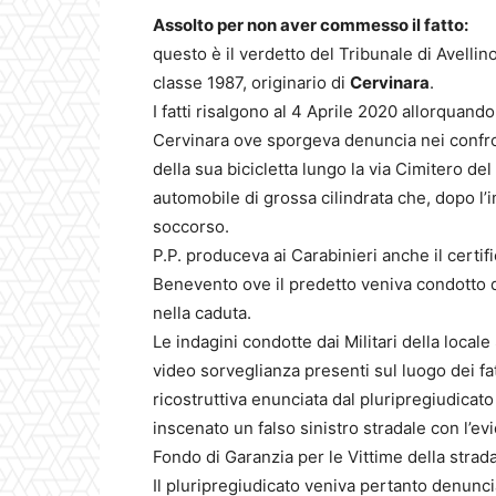
Assolto per non aver commesso il fatto:
questo è il verdetto del Tribunale di Avellino
classe 1987, originario di
Cervinara
.
I fatti risalgono al 4 Aprile 2020 allorquando
Cervinara ove sporgeva denuncia nei confro
della sua bicicletta lungo la via Cimitero d
automobile di grossa cilindrata che, dopo l’i
soccorso.
P.P. produceva ai Carabinieri anche il certif
Benevento ove il predetto veniva condotto d
nella caduta.
Le indagini condotte dai Militari della local
video sorveglianza presenti sul luogo dei fa
ricostruttiva enunciata dal pluripregiudicat
inscenato un falso sinistro stradale con l’e
Fondo di Garanzia per le Vittime della strada
Il pluripregiudicato veniva pertanto denunci