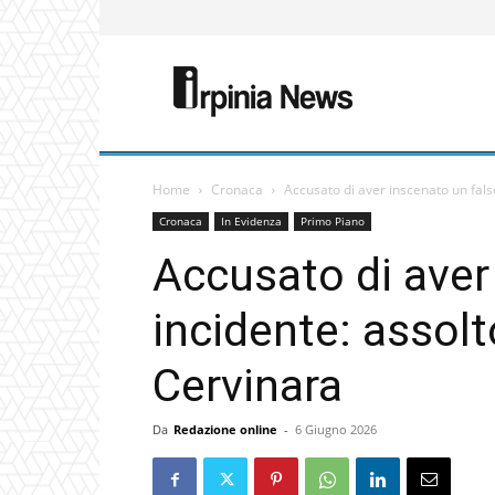
Home
Cronaca
Accusato di aver inscenato un fals
Cronaca
In Evidenza
Primo Piano
Accusato di aver
incidente: assol
Cervinara
Da
Redazione online
-
6 Giugno 2026