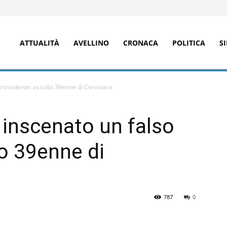
ATTUALITÀ
AVELLINO
CRONACA
POLITICA
S
o incidente: assolto 39enne di Cervinara
 inscenato un falso
to 39enne di
787
0