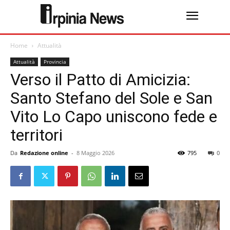
Home
Attualità
Attualità
Provincia
Verso il Patto di Amicizia:
Santo Stefano del Sole e San
Vito Lo Capo uniscono fede e
territori
Da
Redazione online
-
8 Maggio 2026
795
0