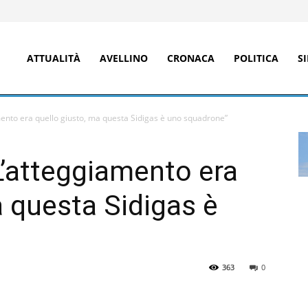
ATTUALITÀ
AVELLINO
CRONACA
POLITICA
S
mento era quello giusto, ma questa Sidigas è uno squadrone”
L’atteggiamento era
a questa Sidigas è
363
0