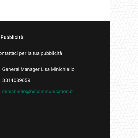
Pubblicità
ntattaci per la tua pubblicità
General Manager Lisa Minichiello
3314089659
minichiello@hscommunication.it