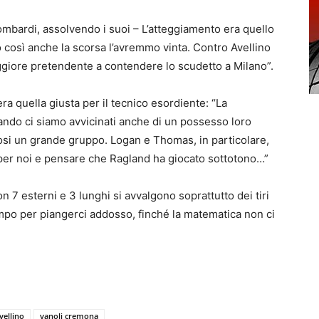
ombardi, assolvendo i suoi – L’atteggiamento era quello
così anche la scorsa l’avremmo vinta. Contro Avellino
maggiore pretendente a contendere lo scudetto a Milano”.
a quella giusta per il tecnico esordiente: “La
uando ci siamo avvicinati anche di un possesso loro
osi un grande gruppo. Logan e Thomas, in particolare,
e per noi e pensare che Ragland ha giocato sottotono…”
 7 esterni e 3 lunghi si avvalgono soprattutto dei tiri
mpo per piangerci addosso, finché la matematica non ci
vellino
vanoli cremona