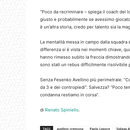
“Poco da recriminare – spiega il coach dei l
giusto e probabilmente se avessimo giocato 
è un’altra storia, credo per talento sia la 
La mentalità messa in campo dalla squadra er
differenza si è vista nei momenti chiave, q
hanno rimesso subito la freccia dimostrand
sono stati un rebus difficilmente risolvibil
Senza Fesenko Avellino più perimetrale. “Con
da 3 e dei contropiedi”. Salvezza? “Poco te
condanna restiamo in corsa”.
di
Renato Spiniello
.
TAGS
avellino cremona
Paolo Lepore
Sidigas A