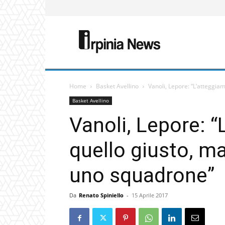
Home
Basket Avellino
Vanoli, Lepore: “L’atteggia
Basket Avellino
Vanoli, Lepore: “
quello giusto, m
uno squadrone”
Da
Renato Spiniello
-
15 Aprile 2017