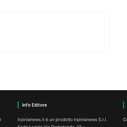
Info Editore
i
Irpinianews.it è un prodotto Irpinianews S.r.l.
Co
Sede Legale Via Pietratonda, 22 –