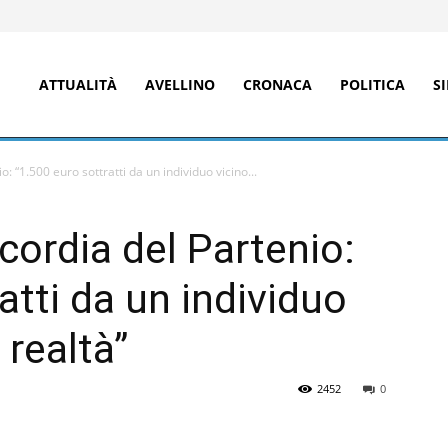
ATTUALITÀ
AVELLINO
CRONACA
POLITICA
S
o: “1.500 euro sottratti da un individuo vicino...
icordia del Partenio:
atti da un individuo
 realtà”
2452
0