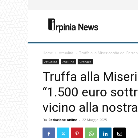
Home
Attualità
Truffa alla Misericordia del Parteni
Attualità
Avellino
Cronaca
Truffa alla Miser
“1.500 euro sottr
vicino alla nostra
Da
Redazione online
-
22 Maggio 2025