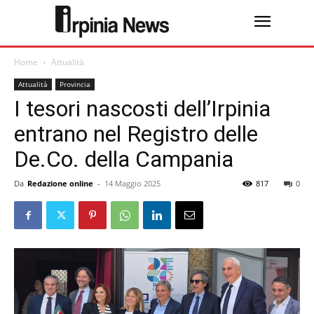
Home
Attualità
Attualità
Provincia
I tesori nascosti dell’Irpinia
entrano nel Registro delle
De.Co. della Campania
Da
Redazione online
-
14 Maggio 2025
817
0