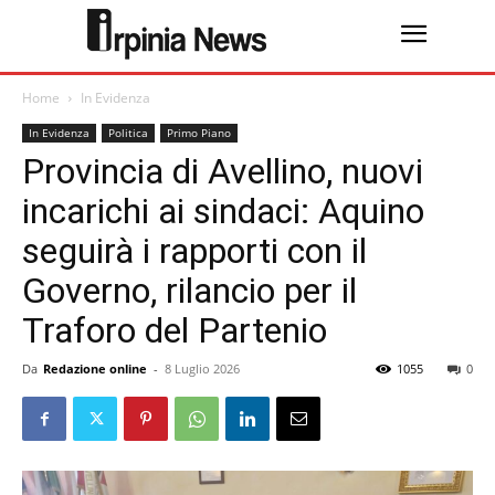
Home
In Evidenza
In Evidenza
Politica
Primo Piano
Provincia di Avellino, nuovi
incarichi ai sindaci: Aquino
seguirà i rapporti con il
Governo, rilancio per il
Traforo del Partenio
Da
Redazione online
-
8 Luglio 2026
1055
0