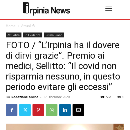
Home
Attualità
Attualità
In Evidenza
Primo Piano
FOTO / “L’Irpinia ha il dovere
di dirvi grazie”. Premio ai
medici, Sellitto: “Il covid non
risparmia nessuno, in questo
periodo evitare gli eccessi”
Da
Redazione online
-
17 Dicembre 2020
568
0