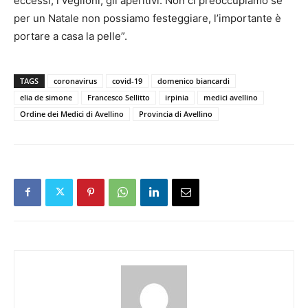
eccessi, i veglioni, gli aperitivi. Non ci preoccupiamo se
per un Natale non possiamo festeggiare, l’importante è
portare a casa la pelle”.
TAGS
coronavirus
covid-19
domenico biancardi
elia de simone
Francesco Sellitto
irpinia
medici avellino
Ordine dei Medici di Avellino
Provincia di Avellino