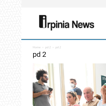
Home
pd 2
pd 2
pd 2