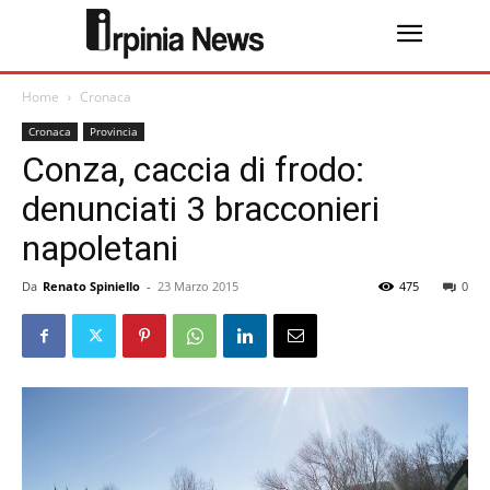
Home
Cronaca
Cronaca
Provincia
Conza, caccia di frodo:
denunciati 3 bracconieri
napoletani
Da
Renato Spiniello
-
23 Marzo 2015
475
0