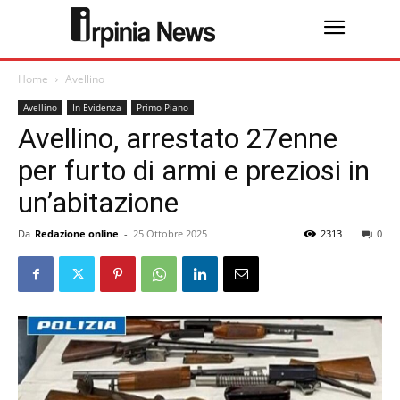
Home
Avellino
Avellino
In Evidenza
Primo Piano
Avellino, arrestato 27enne
per furto di armi e preziosi in
un’abitazione
Da
Redazione online
-
25 Ottobre 2025
2313
0