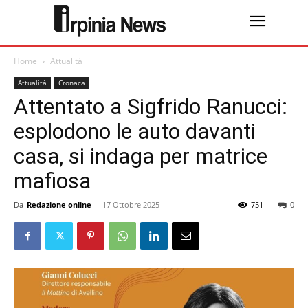
Home
Attualità
Attualità
Cronaca
Attentato a Sigfrido Ranucci:
esplodono le auto davanti
casa, si indaga per matrice
mafiosa
Da
Redazione online
-
17 Ottobre 2025
751
0