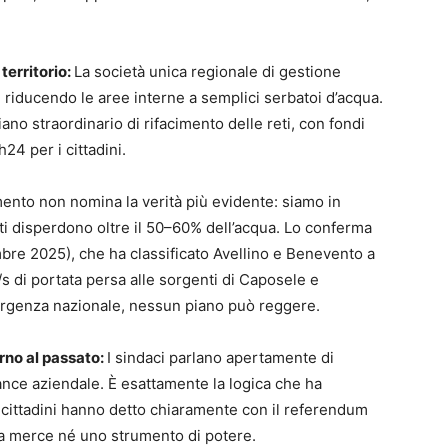
territorio:
La società unica regionale di gestione
 riducendo le aree interne a semplici serbatoi d’acqua.
no straordinario di rifacimento delle reti, con fondi
24 per i cittadini.
ento non nomina la verità più evidente: siamo in
ti disperdono oltre il 50–60% dell’acqua. Lo conferma
embre 2025), che ha classificato Avellino e Benevento a
 l/s di portata persa alle sorgenti di Caposele e
ergenza nazionale, nessun piano può reggere.
orno al passato:
I sindaci parlano apertamente di
nance aziendale. È esattamente la logica che ha
 I cittadini hanno detto chiaramente con il referendum
a merce né uno strumento di potere.