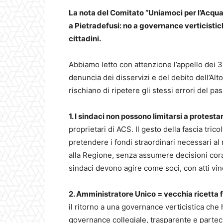
La nota del Comitato “Uniamoci per l’Acqua” 
a Pietradefusi: no a governance verticisti
cittadini.
Abbiamo letto con attenzione l’appello dei 37
denuncia dei disservizi e del debito dell’Alt
rischiano di ripetere gli stessi errori del pa
1. I sindaci non possono limitarsi a protesta
proprietari di ACS. Il gesto della fascia tri
pretendere i fondi straordinari necessari al 
alla Regione, senza assumere decisioni corag
sindaci devono agire come soci, con atti vinco
2. Amministratore Unico = vecchia ricetta f
il ritorno a una governance verticistica che
governance collegiale, trasparente e partec