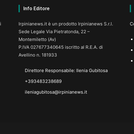
Info Editore
i
Irpinianews.it è un prodotto Irpinianews S.r.l.
Co
Sede Legale Via Pietratonda, 22 –
Montemiletto (Av)
P.IVA 027677340645 iscritto al R.E.A. di
Avellino n. 181933
Direttore Responsabile: Ilenia Gubitosa
+393483238689
ileniagubitosa@irpinianews.it