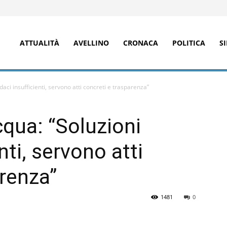
ATTUALITÀ
AVELLINO
CRONACA
POLITICA
S
aci insufficienti, servono atti concreti e trasparenza”
cqua: “Soluzioni
nti, servono atti
arenza”
1481
0