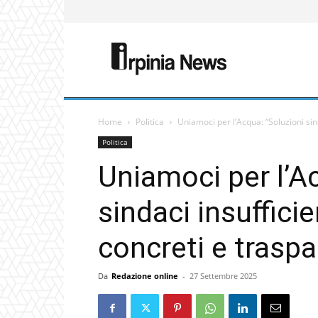
Home
Politica
Uniamoci per l’Acqua: “Soluzioni sind
Politica
Uniamoci per l’A
sindaci insufficie
concreti e trasp
Da
Redazione online
-
27 Settembre 2025