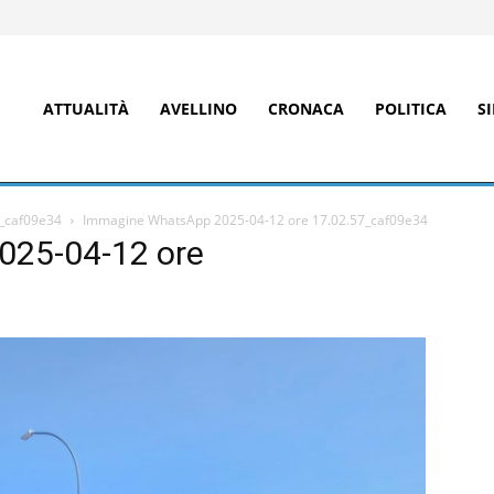
ATTUALITÀ
AVELLINO
CRONACA
POLITICA
S
_caf09e34
Immagine WhatsApp 2025-04-12 ore 17.02.57_caf09e34
25-04-12 ore