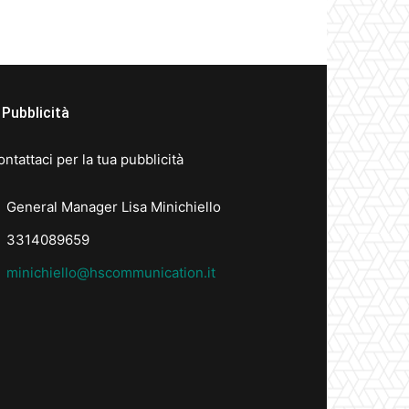
Pubblicità
ntattaci per la tua pubblicità
General Manager Lisa Minichiello
3314089659
minichiello@hscommunication.it