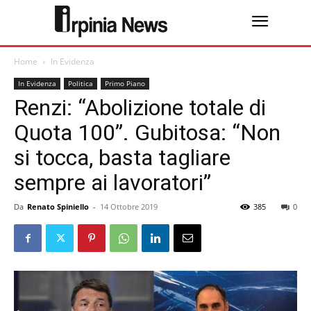
Home
In Evidenza
In Evidenza
Politica
Primo Piano
Renzi: “Abolizione totale di
Quota 100”. Gubitosa: “Non
si tocca, basta tagliare
sempre ai lavoratori”
Da
Renato Spiniello
-
14 Ottobre 2019
385
0