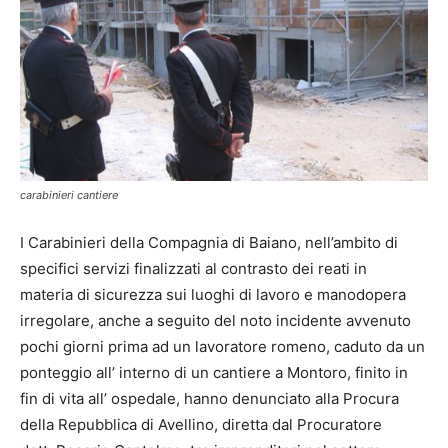
carabinieri cantiere
I
C
arabinieri
d
ella Compagnia di Baiano,
nell’ambito di
specifici servizi finalizzati al contrasto dei reati in
materia
di sicurezza sui luoghi di lavoro e manodopera
irregolare
,
anche a seguito del noto incidente avvenuto
pochi giorni prima ad un lavoratore romeno,
caduto da un
ponteggio all’ interno di un cantiere a Montoro,
finito in
fin di vita all’ ospedale,
hanno
denunciato alla Procura
della R
epubblica di Avellino
,
diretta dal Procuratore