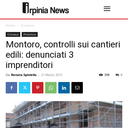
Home
Cronaca
Cronaca
Provincia
Montoro, controlli sui cantieri
edili: denunciati 3
imprenditori
Da
Renato Spiniello
-
21 Marzo 2015
398
0