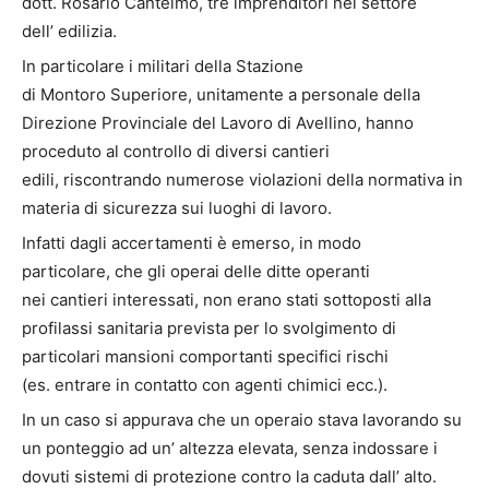
dott.
Rosario Cantelmo, tre
imprenditori
n
el settore
dell’
edilizia
.
In particolare i
militari
della Stazione
di
Montoro
Superiore
,
unitamente a
personale della
Direzione Provinciale del L
avoro di Avellino,
hanno
proceduto
a
l
controllo di
diversi cantieri
edili,
riscontrando numerose violazioni della no
rmativa in
materia di sicurezza sui luoghi di lavoro
.
Infatti
dagli accertamenti è emerso
, in modo
particolare,
che gli operai delle ditte
operanti
nei
cantieri
interessati
, non erano stati sottoposti all
a
profilassi sanitaria prevista per lo svolgimento di
particolari mansioni comportanti specifici rischi
(es.
entrare in contatto con agenti chimici ecc
.
).
In un caso si appurava che un operaio stava lavorando su
un ponteggio ad un’ altezza elevata, senza
indossare
i
dovuti sistemi
di
prote
zione
contro la caduta dall’ alto.