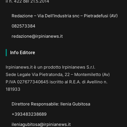
il n. 422 del 21.5.2014
Redazione – Via Dell’Industria snc – Pietradefusi (AV)
082573384
redazione@irpinianews.it
Info Editore
Irpinianews.it è un prodotto Irpinianews S.r.l.
Sede Legale Via Pietratonda, 22 – Montemiletto (Av)
P.IVA 027677340645 iscritto al R.E.A. di Avellino n.
181933
Direttore Responsabile: Ilenia Gubitosa
+393483238689
ileniagubitosa@irpinianews.it