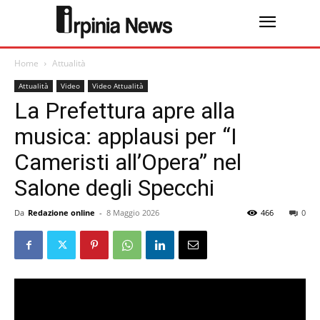
Home
Attualità
Attualità
Video
Video Attualità
La Prefettura apre alla
musica: applausi per “I
Cameristi all’Opera” nel
Salone degli Specchi
Da
Redazione online
-
8 Maggio 2026
466
0