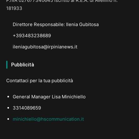
P.IVA 027677340645 iscritto al R.E.A. di Avellino n.
181933
Direttore Responsabile: Ilenia Gubitosa
+393483238689
ileniagubitosa@irpinianews.it
Pubblicità
Contattaci per la tua pubblicità
General Manager Lisa Minichiello
3314089659
minichiello@hscommunication.it