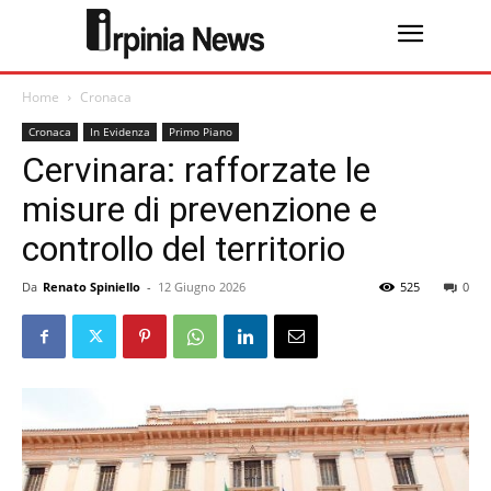
Home
Cronaca
Cronaca
In Evidenza
Primo Piano
Cervinara: rafforzate le
misure di prevenzione e
controllo del territorio
Da
Renato Spiniello
-
12 Giugno 2026
525
0