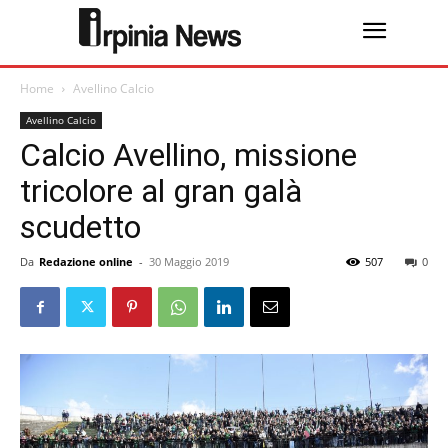
Home
Avellino Calcio
Avellino Calcio
Calcio Avellino, missione
tricolore al gran galà
scudetto
Da
Redazione online
-
30 Maggio 2019
507
0