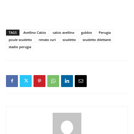
TAGS
Avellino Calcio
calcio avellino
gubbio
Perugia
poule scudetto
renato curi
scudetto
scudetto dilettanti
stadio perugia