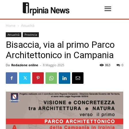
Home
Attualità
Attualità
Provincia
Bisaccia, via al primo Parco
Architettonico in Campania
Da
Redazione online
-
8 Maggio 2025
863
0